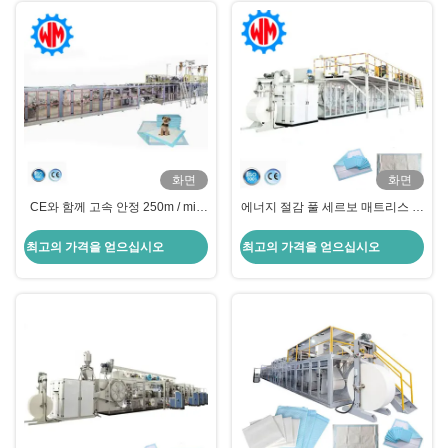
화면
화면
CE와 함께 고속 안정 250m / min
에너지 절감 풀 세르보 매트리스 패
Underpad 제조 기계
드 기계 언더 패드 생산 라인 자동
스택
최고의 가격을 얻으십시오
최고의 가격을 얻으십시오