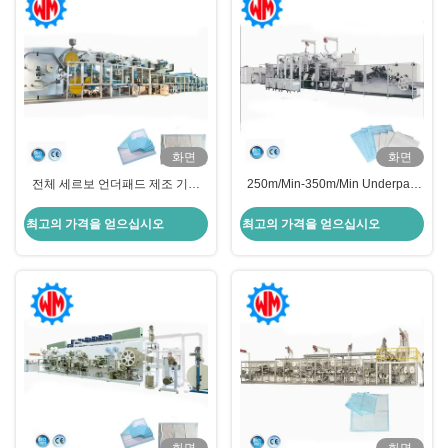
화면
화면
전체 세르보 언더패드 제조 기계
250m/Min-350m/Min Underpad
CE와 함께 새로운 모델 지능형 장
제조 기계 90% 효율성
비
최고의 가격을 얻으십시오
최고의 가격을 얻으십시오