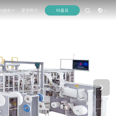
따옴표
문의하기
이벤트