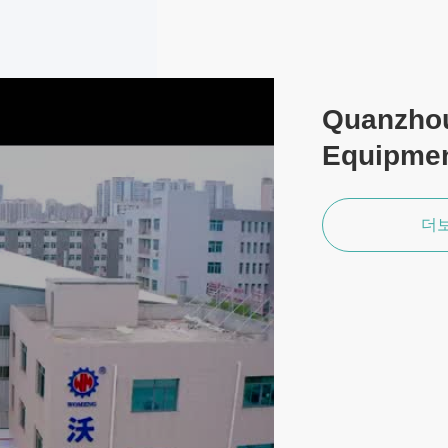
Quanzhou
Equipment
더