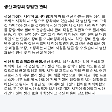
생산 과정의 정밀한 관리
생산 과정의 시각적 모니터링:
케어 매트 생산 라인은 첨단 생산 프
로세스 시각화 시스템으로 장착되어 있습니다.각 생산 링크에 고화
질 카메라와 센서를 설치하여 생산 과정에서 실시간 사진과 데이터
를 중앙 제어 센터로 전송합니다.관리 직원은 직관적으로 원자재의
운송, 장비의 운영 상태,그리고 각 과정의 제품의 처리 진행을 대형
화면 또는 단말기 장비를 모니터링하여원자재 차단, 장비 운영 매개
변수 오차 등과 같은 링크에서 이상 발견되면, 그것은 순조로운 생
산 과정을 보장, 조정하는 시간에 지침을 발급 할 수 있습니다.생산
효율성 향상 및 제품 품질 안정성.
생산 비트 최적화와 균형:
생산 라인의 생산 속도는 깊이 분석되고
최적화되고, 각 생산 링크의 생산 속도는 장비의 실행 속도를 조정
함으로써 균형 잡히고,작업 시간 및 프로세스 간의 연결 순서. 어떤
프로세스가 너무 빨리 생산되어 제품 백업으로 이어지고 어떤 프로
세스가 너무 느리게 생산되어 전체 진행에 영향을 미치는 상황을 피
하십시오.원자재의 절단 및 라미네이션 과정의 협력을 최적화함으
로써, 두 가지의 생산 속도가 일치하고 대기 시간이 줄어들고 생산
라인의 전체 생산 효율이 향상되고 생산 비용이 감소합니다.
만약 당신이 다른 것을 알고 싶다면, 저희에게 연락하십시
오!