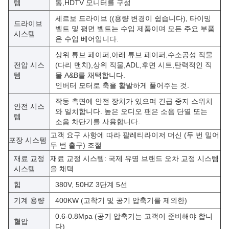
템
동,HDTV 모니터를 구성
세르보 드라이브 ((용량 변경이 쉽습니다), 타이밍
드라이브
벨트 및 평면 벨트는 수입 제품이며 모든 주요 부품
시스템
은 수입 베어입니다.
상위 튜브 페이퍼,아래 튜브 페이퍼,수소공성 직물
전압 시스
(다리 맨치),상위 직물,ADL,후면 시트,탄력적인 직
템
물 A&B를 채택합니다.
인버터 모터로 축을 활발하게 풀어주는 것.
작동 측면에 안전 장치가 있으며 긴급 중지 스위치
안전 시스
와 일치합니다. 높은 오디오 팬은 소음 단열 또는
템
소음 차단기를 사용합니다.
고객 요구 사항에 따라 팔레티라이저 머신 (두 번 밀어
포장 시스템
두 번 출구) 조절
재료 교정
재료 교정 시스템: 국제 유명 브랜드 오차 교정 시스템
시스템
을 채택
힘
380V, 50HZ 3단계 5선
기계 용량
400KW (고착기 및 공기 압축기를 제외한)
0.6-0.8Mpa (공기 압축기는 고객이 준비해야 합니
혈압
다)