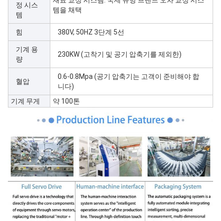
재료 교정 시스템: 국제 유명 브랜드 오차 교정 시스
정 시스
템을 채택
템
힘
380V, 50HZ 3단계 5선
기계 용
230KW (고착기 및 공기 압축기를 제외한)
량
0.6-0.8Mpa (공기 압축기는 고객이 준비해야 합
혈압
니다)
기계 무게
약 100톤