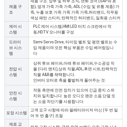
제품 구조: 상부 및 하부 조직, 면화 코어 (SAP와 혼
제품 구
합), 덮개 가죽 가죽 가죽, ADL (수입 및 유통 계층) 가
조
죽, 누출 보호 가죽 가죽 가죽 가죽,허리밴드, 직무용
색상 패턴 스티커, 탄력적인 허리밴드, 일회용 스티커
제어 시
PLC 제어 시스템,HMI LED 터치 스크린에서 작
스템
동,HDTV 모니터를 구성
드라이
Semi Servo Drive, 타이밍 벨트 및 평면 벨트는 수
브 시스
입 제품이며 모든 핵심 부품은 수입 베어링입니
템
다.
상위 튜브 페이퍼,아래 튜브 페이퍼,수소공성 직
전압 시
물 (다리 맨치),상위 직물,ADL,후면 시트,탄력적인
스템
직물 A&B를 채택합니다.
인버터 모터로 축을 활발하게 풀어주는 것.
작동 측면에 안전 장치가 있으며 긴급 중지 스위
안전 시
치와 일치합니다. 높은 오디오 팬은 소음 단열 또
스템
는 소음 차단기를 사용합니다.
고객 요구 사항에 따라 팔레티라이저 머신 (두 번 밀
포장 시스템
어 두 번 출구) 조절
재료 교