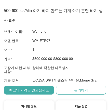
500-600pcs/Min 아기 바지 만드는 기계 아기 훈련 바지 생
산 라인
Womeng
브랜드 이름:
WM-FTP07
모델 번호:
1
모크:
$500,000.00-$800,000.00
가격:
포장에 대한 세부
항해에 적합한 나무상자
사항:
L/C,D/A,D/P,T/T,웨스턴 유니온,MoneyGram
지불 조건:
최고의 가격을 얻으십시오
문의하기
자세한 정보
제품 설명