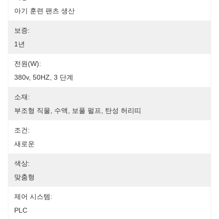
아기 훈련 팬츠 생산
보증:
1년
전원(w):
380v, 50HZ, 3 단계
소재:
부조형 직물, 수액, 보풀 펄프, 탄성 허리띠
조건:
새로운
색상:
맞춤형
제어 시스템:
PLC