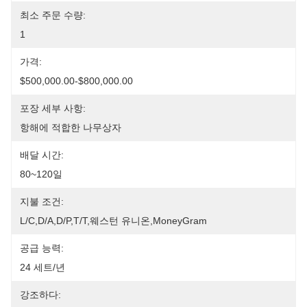
최소 주문 수량:
1
가격:
$500,000.00-$800,000.00
포장 세부 사항:
항해에 적합한 나무상자
배달 시간:
80~120일
지불 조건:
L/C,D/A,D/P,T/T,웨스턴 유니온,MoneyGram
공급 능력:
24 세트/년
강조하다: