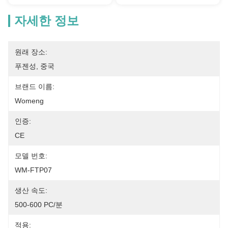
자세한 정보
원래 장소:
푸젠성, 중국
브랜드 이름:
Womeng
인증:
CE
모델 번호:
WM-FTP07
생산 속도:
500-600 PC/분
적용: