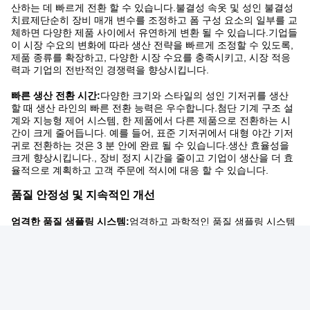
산하는 데 빠르게 전환 할 수 있습니다.불결성 속옷 및 성인 불결성
치료제단순히 장비 매개 변수를 조정하고 폼 구성 요소의 일부를 교
체하면 다양한 제품 사이에서 유연하게 변환 될 수 있습니다.기업들
이 시장 수요의 변화에 따라 생산 전략을 빠르게 조정할 수 있도록,
제품 종류를 확장하고, 다양한 시장 수요를 충족시키고, 시장 적응
력과 기업의 전반적인 경쟁력을 향상시킵니다.
빠른 생산 전환 시간:
다양한 크기와 스타일의 성인 기저귀를 생산
할 때 생산 라인의 빠른 전환 능력은 우수합니다.첨단 기계 구조 설
계와 지능형 제어 시스템, 한 제품에서 다른 제품으로 전환하는 시
간이 크게 줄어듭니다. 예를 들어, 표준 기저귀에서 대형 야간 기저
귀로 전환하는 것은 3 분 안에 완료 될 수 있습니다.생산 효율성을
크게 향상시킵니다., 장비 정지 시간을 줄이고 기업이 생산을 더 효
율적으로 계획하고 고객 주문에 적시에 대응 할 수 있습니다.
품질 안정성 및 지속적인 개선
엄격한 품질 샘플링 시스템:
엄격하고 과학적인 품질 샘플링 시스템
을 구축하고, 생산 라인에서 여러 품질 검증 지점을 설치하고, 고주
파 제품 샘플링을 수행합니다.완성된 제품뿐만 아니라 종합적으로
테스트됩니다., 또한 생산 과정에서 반품은 실시간으로 모니터링됩
니다. 엄격한 물리적 특성 테스트를 통해 (흡수, 팽창 강도 등),화학
적 특성 (pH 등), 포름알데히드 함유량) 및 제품의 다른 지표로, 성
인 기저귀의 각 조각이 높은 품질 기준을 충족하는지 확인하고 기업
에 대한 좋은 품질 평판을 구축합니다.