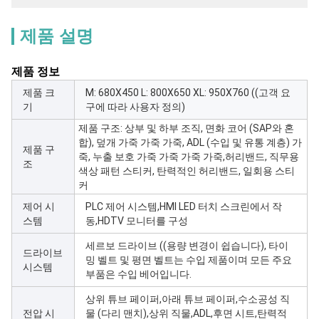
제품 설명
제품 정보
제품 크
M: 680X450 L: 800X650 XL: 950X760 ((고객 요
기
구에 따라 사용자 정의)
제품 구조: 상부 및 하부 조직, 면화 코어 (SAP와 혼
합), 덮개 가죽 가죽 가죽, ADL (수입 및 유통 계층) 가
제품 구
죽, 누출 보호 가죽 가죽 가죽 가죽,허리밴드, 직무용
조
색상 패턴 스티커, 탄력적인 허리밴드, 일회용 스티
커
제어 시
PLC 제어 시스템,HMI LED 터치 스크린에서 작
스템
동,HDTV 모니터를 구성
세르보 드라이브 ((용량 변경이 쉽습니다), 타이
드라이브
밍 벨트 및 평면 벨트는 수입 제품이며 모든 주요
시스템
부품은 수입 베어입니다.
상위 튜브 페이퍼,아래 튜브 페이퍼,수소공성 직
전압 시
물 (다리 맨치),상위 직물,ADL,후면 시트,탄력적