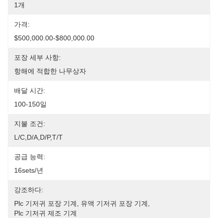
1개
가격:
$500,000.00-$800,000.00
포장 세부 사항:
항해에 적합한 나무상자
배달 시간:
100-150일
지불 조건:
L/C,D/A,D/P,T/T
공급 능력:
16sets/년
강조하다:
Plc 기저귀 포장 기계
, 
유액 기저귀 포장 기계
, 
Plc 기저귀 제조 기계