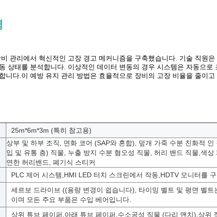
명
장비 관리에서 혁신적인 고장 경고 메커니즘을 구축했습니다. 기술 직원은
동 상태를 분석합니다. 이상적인 데이터 변동의 경우 시스템은 자동으로 
합니다.이 예방 유지 관리 방법은 효율적으로 장비의 고장 비율을 줄이고
25m*6m*3m (특히 참고용)
상부 및 하부 조직, 면화 코어 (SAP와 혼합), 덮개 가죽 수분 친화적 인 직
입 및 유통 층) 직물, 누출 방지 수분 혐오성 직물, 허리 밴드 직물,색
연한 허리밴드, 폐기식 스티커
PLC 제어 시스템,HMI LED 터치 스크린에서 작동,HDTV 모니터를 
세르보 드라이브 ((용량 변경이 쉽습니다), 타이밍 벨트 및 평면 벨트
이며 모든 주요 부품은 수입 베어입니다.
상위 튜브 페이퍼,아래 튜브 페이퍼,수소공성 직물 (다리 맨치),상위 직